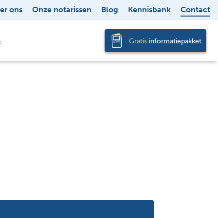
er ons
Onze notarissen
Blog
Kennisbank
Contact
Gratis
informatiepakket
t