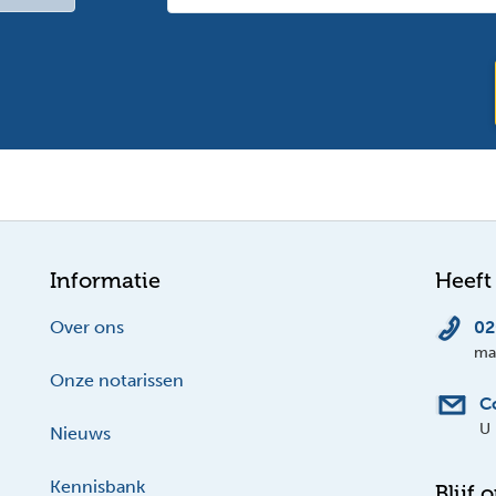
Informatie
Heeft
Over ons
02
ma-
Onze notarissen
C
U 
Nieuws
Kennisbank
Blijf 