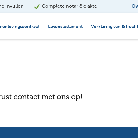
ne invullen
Complete notariële akte
Ov
menlevingscontract
Levenstestament
Verklaring van Erfrech
ust contact met ons op!