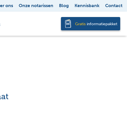
er ons
Onze notarissen
Blog
Kennisbank
Contact
Gratis
informatiepakket
t
aat