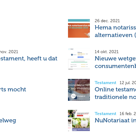
26 dec. 2021
Hema notarisse
alternatieven 
nov. 2021
14 okt. 2021
stament, heeft u dat
Nieuwe wetgev
consumentenb
Testament
12 jul. 2
arts mocht
Online testame
traditionele no
Testament
16 feb. 
nelweg
NuNotariaat in