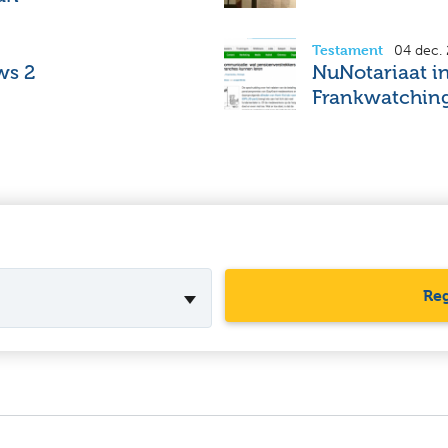
Testament
04 dec.
ws 2
NuNotariaat i
Frankwatching
Reg