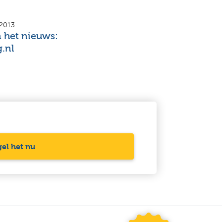
 2013
n het nieuws:
.nl
el het nu