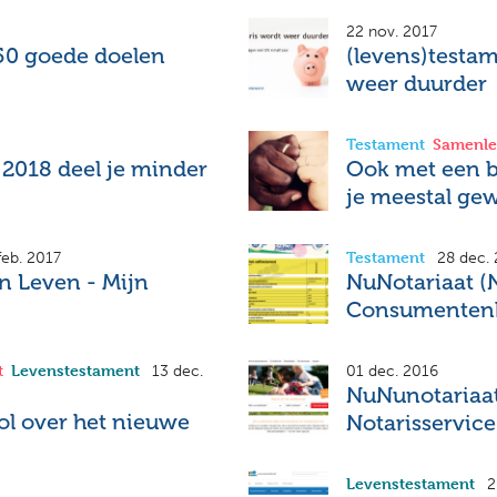
22 nov. 2017
50 goede doelen
(levens)testa
weer duurder
Testament
Samenle
2018 deel je minder
Ook met een b
je meestal gew
Testament
feb. 2017
28 dec.
n Leven - Mijn
NuNotariaat (
Consumenten
t
Levenstestament
13 dec.
01 dec. 2016
NuNunotariaat
ol over het nieuwe
Notarisservice
Levenstestament
2