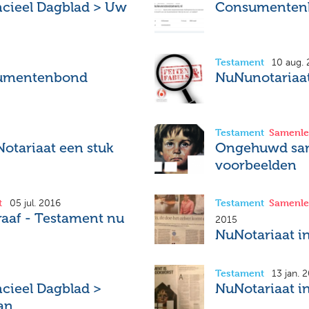
ncieel Dagblad > Uw
Consumentenb
Testament
10 aug.
sumentenbond
NuNunotariaat 
Testament
Samenle
tariaat een stuk
Ongehuwd sam
voorbeelden
t
Testament
Samenle
05 jul. 2016
raaf - Testament nu
2015
NuNotariaat in
Testament
13 jan. 
ncieel Dagblad >
NuNotariaat in
an