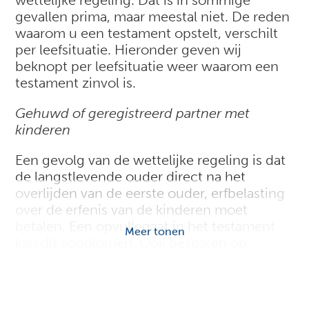
wettelijke regeling. Dat is in sommige
gevallen prima, maar meestal niet. De reden
waarom u een testament opstelt, verschilt
per leefsituatie. Hieronder geven wij
beknopt per leefsituatie weer waarom een
testament zinvol is.
Gehuwd of geregistreerd partner met
kinderen
Een gevolg van de wettelijke regeling is dat
de langstlevende ouder direct na het
overlijden van de eerste ouder, erfbelasting
over de erfenis van de kinderen moet
betalen. Een opvullegaat in het testament
Meer tonen
kan dit voorkomen. Ook besparen op
zorgkosten is een belangrijke reden om een
testament te regelen. Lees hier meer over
besparen met het testament
.