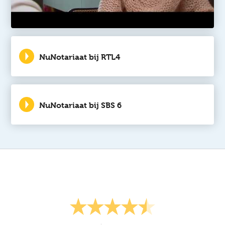
Tegenwoordig kunt u een testament ook
online regelen. Dat is voordeliger, omdat de
notaris minder tijd kwijt is. U legt online
dezelfde afspraken vast als bij een bezoek
aan de notaris en aan alle wettelijke eisen
NuNotariaat bij RTL4
wordt voldaan. Een online testament is
geldig, mits ondertekend bij de notaris. Die
ondertekening regelt u eenvoudig via
NuNotariaat, in samenwerking met een
NuNotariaat bij SBS 6
notaris bij u in de buurt. NuNotariaat is de
grootste aanbieder van online testamenten
en levenstestamenten en werkt samen met
het grootste netwerk van notariskantoren.
Vaste kosten
Eén testament kost € 399 en twee
testamenten kosten samen € 525. Dit is tot
meer dan de helft goedkoper dan dat u het