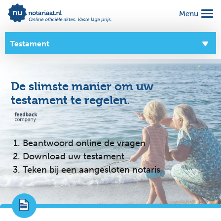
Menu
Alles geregeld voor 1 vaste prijs
Makkelijk online invullen
Testament
Complete notariële akte
Overzicht
De slimste manier om uw
Over dit product
testament te regelen.
Zo werkt het
Goede doelen
Beantwoord online de vragen
Download uw testament
Teken bij een aangesloten notaris