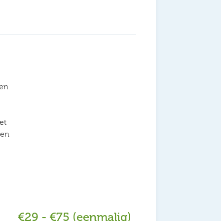
ten
et
een
€29 - €75 (eenmalig)