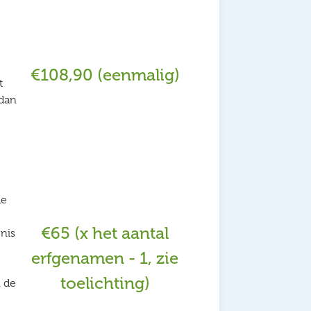
€108,90 (eenmalig)
t
 dan
de
€65 (x het aantal
nis
erfgenamen - 1, zie
toelichting)
n de