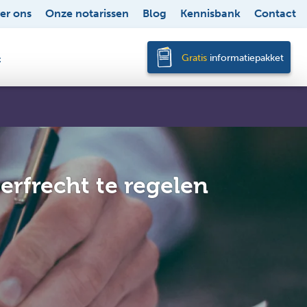
er ons
Onze notarissen
Blog
Kennisbank
Contact
Gratis
informatiepakket
t
erfrecht te regelen