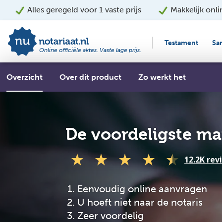
Alles geregeld voor 1 vaste prijs
Makkelijk onli
Testament
Sa
Online officiële aktes. Vaste lage prijs.
Overzicht
Over dit product
Zo werkt het
De voordeligste ma
12.2K rev
Eenvoudig online aanvragen
U hoeft niet naar de notaris
Zeer voordelig