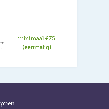
d
minimaal €75
en.
(eenmalig)
er
appen