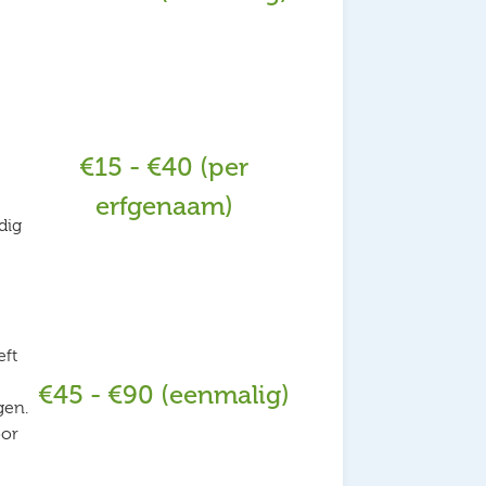
€15 - €40 (per
erfgenaam)
dig
eft
€45 - €90 (eenmalig)
gen.
oor