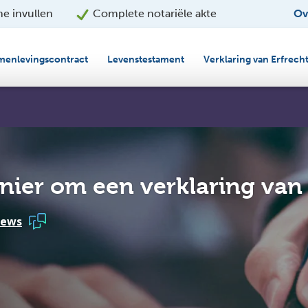
ne invullen
Complete notariële akte
Ov
menlevingscontract
Levenstestament
Verklaring van Erfrech
nier om een verklaring van 
iews