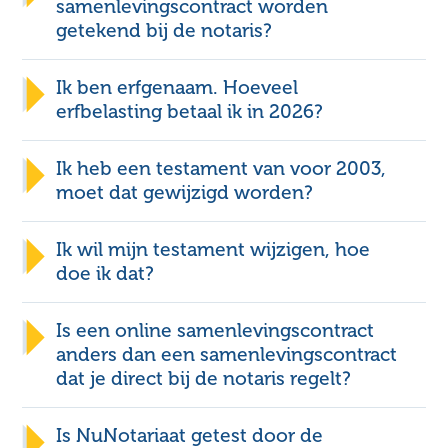
samenlevingscontract worden
getekend bij de notaris?
opvullegaat
Erfbelasting
tarieven en vrijstellingen 2026
Ik ben erfgenaam. Hoeveel
Besparen
erfbelasting betaal ik in 2026?
met je testament
de
vragen
Ik heb een testament van voor 2003,
moet dat gewijzigd worden?
hier het gratis
Ik wil mijn testament wijzigen, hoe
AWBZ-clausule
doe ik dat?
Is een online samenlevingscontract
Contactformulier
anders dan een samenlevingscontract
Voorbeeld levenstestament - enkel
dat je direct bij de notaris regelt?
Voorbeeld levenstestament - partners
hier
consumentenbond.nl/geldgids
Is NuNotariaat getest door de