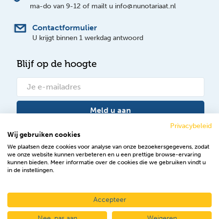
ma-do van 9-12 of mailt u info@nunotariaat.nl
Contactformulier
U krijgt binnen 1 werkdag antwoord
Blijf op de hoogte
Meld u aan
Privacybeleid
Wij gebruiken cookies
Bekijk onze nieuwsberichten
We plaatsen deze cookies voor analyse van onze bezoekersgegevens, zodat
we onze website kunnen verbeteren en u een prettige browse-ervaring
Volg ons op Facebook
kunnen bieden. Meer informatie over de cookies die we gebruiken vindt u
in de instellingen.
Accepteer
2026 © NuNotariaat
Nee, pas aan
Weigeren