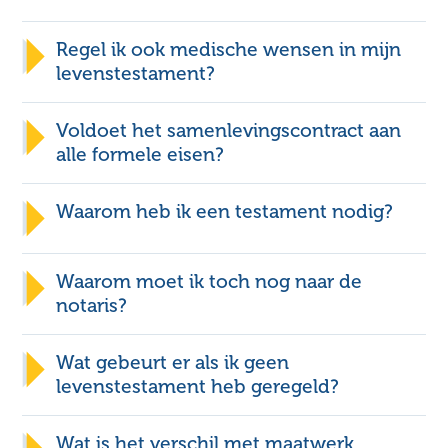
Regel ik ook medische wensen in mijn
levenstestament?
Samenlevingscontract
toelichting
Voldoet het samenlevingscontract aan
alle formele eisen?
Contact
Waarom heb ik een testament nodig?
Contact
Kosten levenstestament
Waarom moet ik toch nog naar de
notaris?
Voorbeeld levenstestament - partners
Voorbeeld levenstestament - enkel
Wat gebeurt er als ik geen
levenstestament heb geregeld?
voogdij
Wat is het verschil met maatwerk