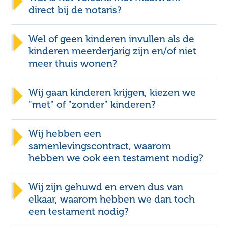
direct bij de notaris?
Besparen met je
testament
Wel of geen kinderen invullen als de
kinderen meerderjarig zijn en/of niet
meer thuis wonen?
Wij gaan kinderen krijgen, kiezen we
"met" of "zonder" kinderen?
Recherchekosten
Inschrijvingskosten Centraal
Wij hebben een
Testamenten Register
bewind
Contact
samenlevingscontract, waarom
Administratiekosten
hebben we ook een testament nodig?
KNB-garantiefonds
Btw
Wij zijn gehuwd en erven dus van
Besparen met je testament
elkaar, waarom hebben we dan toch
een testament nodig?