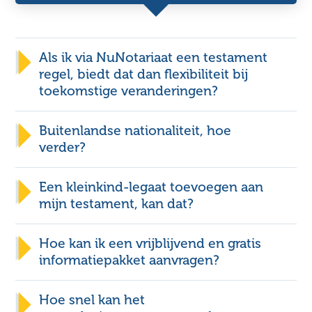
onze
notarissen
Als ik via NuNotariaat een testament
regel, biedt dat dan flexibiliteit bij
toekomstige veranderingen?
Hier vind je het contactformulier
info@nunotariaat.nl
Buitenlandse nationaliteit, hoe
verder?
AWBZ-clausule
hier
Een kleinkind-legaat toevoegen aan
mijn testament, kan dat?
Hoe kan ik een vrijblijvend en gratis
informatiepakket aanvragen?
Hoe snel kan het