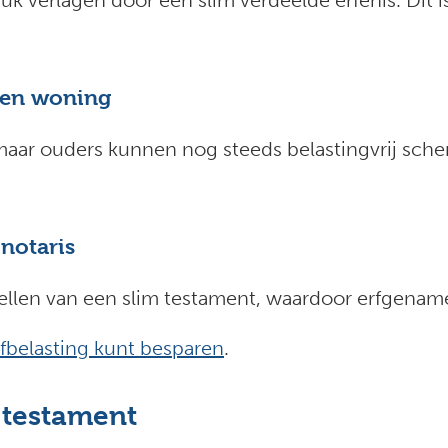
uk verlagen door een slim verdeelde erfenis. Dit i
gen woning
 maar ouders kunnen nog steeds belastingvrij sche
notaris
tellen van een slim testament, waardoor erfgenam
rfbelasting kunt besparen
.
 testament