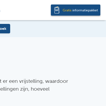
Gratis
informatiepakket
t
oek
 er een vrijstelling, waardoor
stellingen zijn, hoeveel