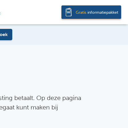
Gratis
informatiepakket
t
oek
sting betaalt. Op deze pagina
egaat kunt maken bij