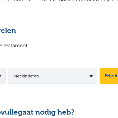
gelen
je testament.
Prijs &
Met kinderen
pvullegaat nodig heb?