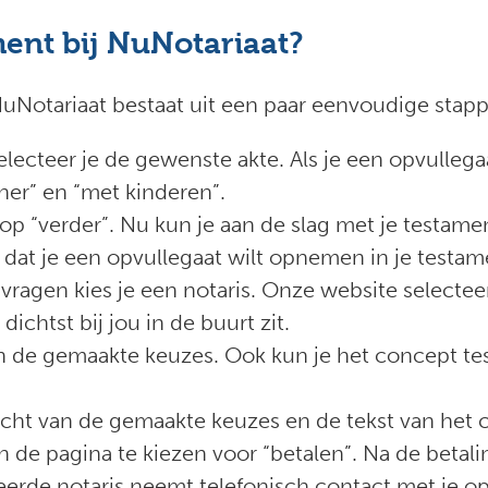
ent bij NuNotariaat?
uNotariaat bestaat uit een paar eenvoudige stap
ecteer je de gewenste akte. Als je een opvullegaat
ner” en “met kinderen”.
a op “verder”. Nu kun je aan de slag met je testame
 dat je een opvullegaat wilt opnemen in je testam
ragen kies je een notaris. Onze website selectee
ichtst bij jou in de buurt zit.
van de gemaakte keuzes. Ook kun je het concept 
icht van de gemaakte keuzes en de tekst van het 
 de pagina te kiezen voor “betalen”. Na de betal
eerde notaris neemt telefonisch contact met je o