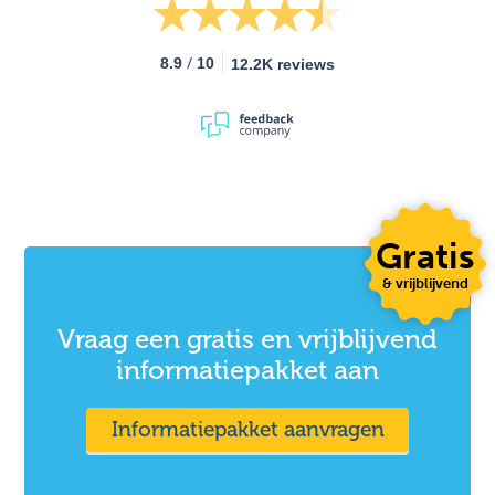
/
8.9
10
12.2K reviews
Gratis
& vrijblijvend
Vraag een gratis en vrijblijvend
informatiepakket aan
Informatiepakket aanvragen