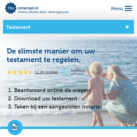
Menu
Alles geregeld voor 1 vaste prijs
Makkelijk online invullen
Testament
Complete notariële akte
Overzicht
De slimste manier om uw
Over dit product
testament te regelen.
Zo werkt het
12.2K reviews
Goede doelen
Beantwoord online de vragen
Download uw testament
Teken bij een aangesloten notaris