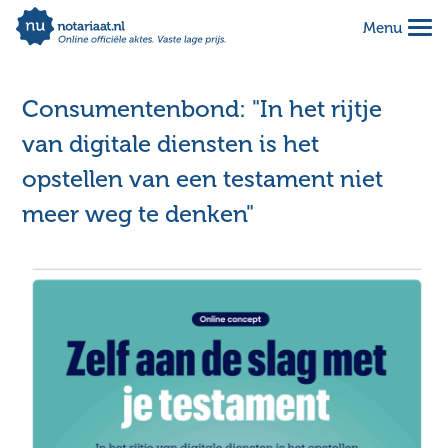
Menu
Alles geregeld voor 1 vaste prijs
Makkelijk online invullen
Consumentenbond: "In het rijtje
Complete notariële akte
van digitale diensten is het
opstellen van een testament niet
meer weg te denken"