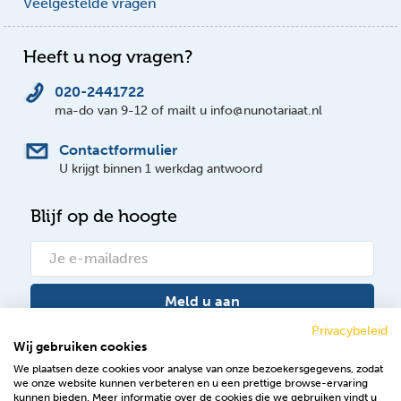
Veelgestelde vragen
Heeft u nog vragen?
020-2441722
ma-do van 9-12 of mailt u info@nunotariaat.nl
Contactformulier
U krijgt binnen 1 werkdag antwoord
Blijf op de hoogte
Meld u aan
Privacybeleid
Wij gebruiken cookies
Bekijk onze nieuwsberichten
We plaatsen deze cookies voor analyse van onze bezoekersgegevens, zodat
we onze website kunnen verbeteren en u een prettige browse-ervaring
Volg ons op Facebook
kunnen bieden. Meer informatie over de cookies die we gebruiken vindt u