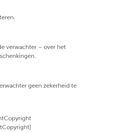
teren.
de verwachter – over het
e schenkingen.
verwachter geen zekerheid te
ntCopyright
tCopyright]