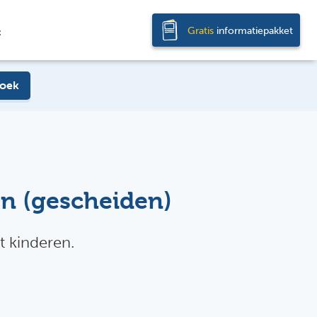
Gratis
informatiepakket
t
oek
n (gescheiden)
 kinderen.​