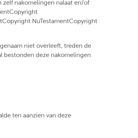
en zelf nakomelingen nalaat en/of
mentCopyright
tCopyright NuTestamentCopyright
fgenaam niet overleeft, treden de
k al bestonden deze nakomelingen
aalde ten aanzien van deze