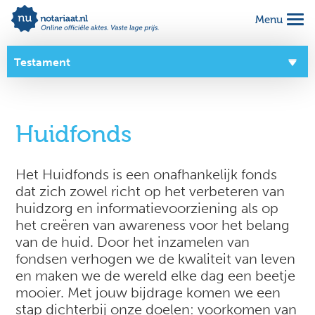
Menu
Alles geregeld voor 1 vaste prijs
Makkelijk online invullen
Testament
Complete notariële akte
Overzicht
Huidfonds
Over dit product
Zo werkt het
Het Huidfonds is een onafhankelijk fonds
dat zich zowel richt op het verbeteren van
Goede doelen
huidzorg en informatievoorziening als op
het creëren van awareness voor het belang
van de huid. Door het inzamelen van
fondsen verhogen we de kwaliteit van leven
en maken we de wereld elke dag een beetje
mooier. Met jouw bijdrage komen we een
stap dichterbij onze doelen: voorkomen van