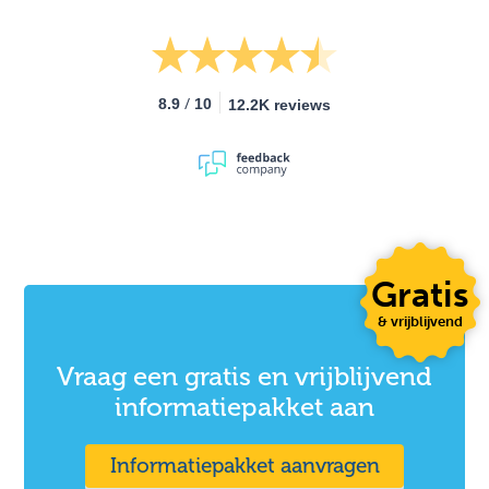
/
8.9
10
12.2K reviews
Gratis
& vrijblijvend
Vraag een gratis en vrijblijvend
informatiepakket aan
Informatiepakket aanvragen