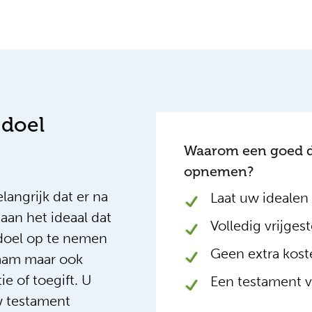
 doel
Waarom een goed d
opnemen?
angrijk dat er na
Laat uw idealen
aan het ideaal dat
Volledig vrijgest
doel op te nemen
Geen extra kost
naam maar ook
e of toegift. U
Een testament vo
w testament