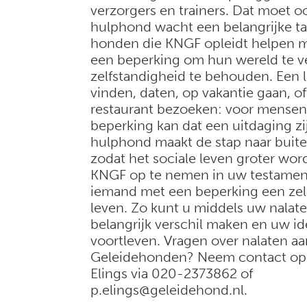
verzorgers en trainers. Dat moet o
hulphond wacht een belangrijke ta
honden die KNGF opleidt helpen 
een beperking om hun wereld te v
zelfstandigheid te behouden. Een 
vinden, daten, op vakantie gaan, o
restaurant bezoeken: voor mense
beperking kan dat een uitdaging zi
hulphond maakt de stap naar buiten
zodat het sociale leven groter wor
KNGF op te nemen in uw testament
iemand met een beperking een zel
leven. Zo kunt u middels uw nalat
belangrijk verschil maken en uw id
voortleven. Vragen over nalaten a
Geleidehonden? Neem contact op 
Elings via 020-2373862 of
p.elings@geleidehond.nl.