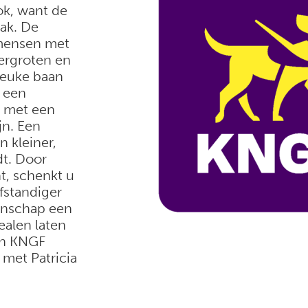
ok, want de
ak. De
mensen met
ergroten en
leuke baan
f een
n met een
jn. Een
 kleiner,
dt. Door
, schenkt u
fstandiger
enschap een
ealen laten
an KNGF
met Patricia