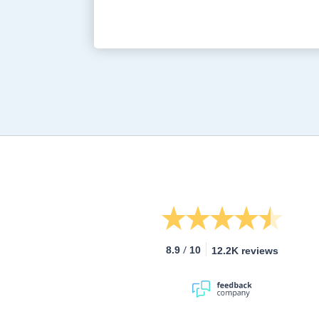
/
8.9
10
12.2K reviews