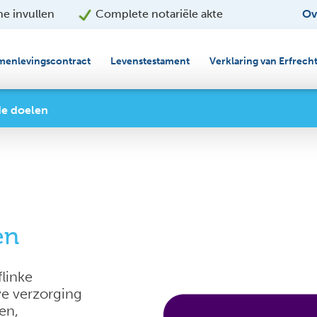
ne invullen
Complete notariële akte
Ov
menlevingscontract
Levenstestament
Verklaring van Erfrech
e doelen
en
flinke
ve verzorging
en,