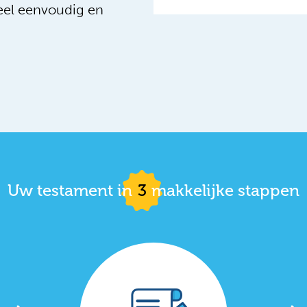
eel eenvoudig en
Uw testament in
3
makkelijke stappen