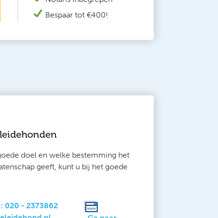
Bespaar tot €400!
leidehonden
 goede doel en welke bestemming het
tenschap geeft, kunt u bij het goede
el: 020 - 2373862
geleidehond.nl
Ga naar