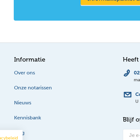
Informatie
Heeft
Over ons
02
ma-
Onze notarissen
C
U 
Nieuws
Kennisbank
Blijf 
Blog
acybeleid