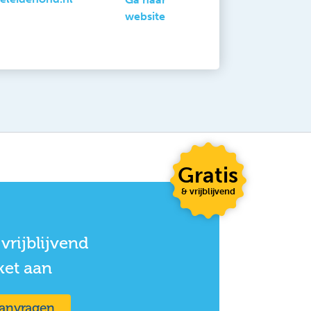
website
Gratis
& vrijblijvend
vrijblijvend
ket aan
aanvragen