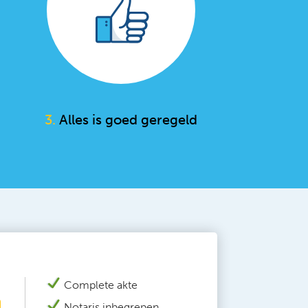
3.
Alles is goed geregeld
Complete akte
N
otaris inbegrepen