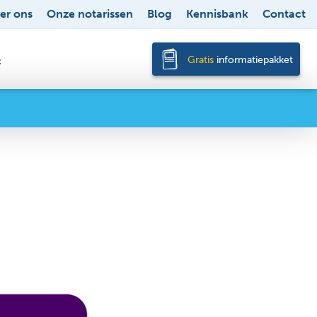
er ons
Onze notarissen
Blog
Kennisbank
Contact
Gratis
informatiepakket
t