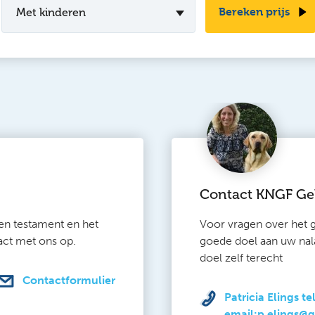
Bereken prijs
Met kinderen
Contact KNGF Ge
en testament en het
Voor vragen over het
act met ons op.
goede doel aan uw nala
doel zelf terecht
Contactformulier
Patricia Elings t
email:p.elings@