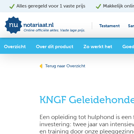
Alles geregeld voor 1 vaste prijs
Makkelijk onli
Testament
Sa
Online officiële aktes. Vaste lage prijs.
Overzicht
Over dit product
Zo werkt het
Goed
Terug naar Overzicht
KNGF Geleidehond
Een opleiding tot hulphond is een 
investering: twee jaar van intensie
en training door onze pleeggezinn