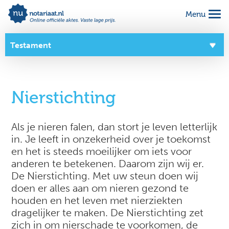
Menu
Alles geregeld voor 1 vaste prijs
Makkelijk online invullen
Testament
Complete notariële akte
Overzicht
Nierstichting
Over dit product
Zo werkt het
Als je nieren falen, dan stort je leven letterlijk
in. Je leeft in onzekerheid over je toekomst
Goede doelen
en het is steeds moeilijker om iets voor
anderen te betekenen. Daarom zijn wij er.
De Nierstichting. Met uw steun doen wij
doen er alles aan om nieren gezond te
houden en het leven met nierziekten
dragelijker te maken. De Nierstichting zet
zich in om nierschade te voorkomen, de