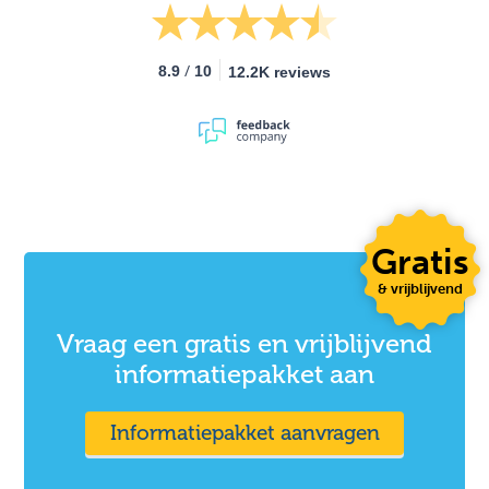
/
8.9
10
12.2K reviews
Gratis
& vrijblijvend
Vraag een gratis en vrijblijvend
informatiepakket aan
Informatiepakket aanvragen