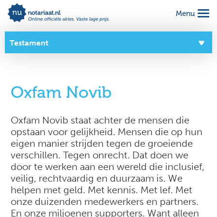
Menu
Alles geregeld voor 1 vaste prijs
Makkelijk online invullen
Testament
Complete notariële akte
Overzicht
Oxfam Novib
Over dit product
Zo werkt het
Oxfam Novib staat achter de mensen die
opstaan voor gelijkheid. Mensen die op hun
Goede doelen
eigen manier strijden tegen de groeiende
verschillen. Tegen onrecht. Dat doen we
door te werken aan een wereld die inclusief,
veilig, rechtvaardig en duurzaam is. We
helpen met geld. Met kennis. Met lef. Met
onze duizenden medewerkers en partners.
En onze miljoenen supporters. Want alleen