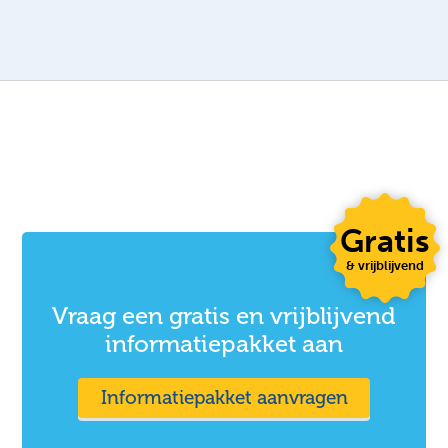
Gratis
& vrijblijvend
Vraag een gratis en vrijblijvend
informatiepakket aan
Informatiepakket aanvragen