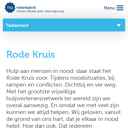
Menu
Alles geregeld voor 1 vaste prijs
Makkelijk online invullen
Testament
Complete notariële akte
Overzicht
Rode Kruis
Over dit product
Zo werkt het
Hulp aan mensen in nood: daar staat het
Rode Kruis voor. Tijdens noodsituaties, bij
Goede doelen
rampen en conflicten. Dichtbij en ver weg.
Met het grootste vrijwillige
hulpverlenersnetwerk ter wereld zijn we
overal aanwezig. En omdat we met veel zijn
kunnen we altijd helpen. Wij geloven, vanuit
de grond van ons hart, dat je elkaar in nood
helpt. Hoe dan ook. Dat iedereen