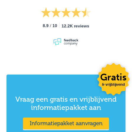
/
8.9
10
12.2K reviews
Gratis
& vrijblijvend
Vraag een gratis en vrijblijvend
informatiepakket aan
Informatiepakket aanvragen