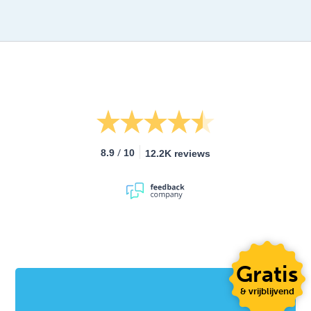
/
8.9
10
12.2K reviews
Gratis
& vrijblijvend