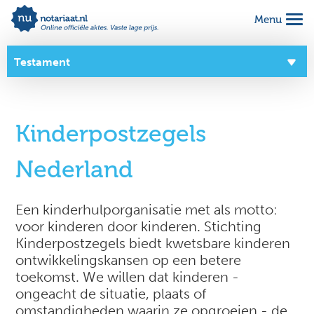
Menu
Alles geregeld voor 1 vaste prijs
Makkelijk online invullen
Testament
Complete notariële akte
Overzicht
Kinderpostzegels
Over dit product
Nederland
Zo werkt het
Goede doelen
Een kinderhulporganisatie met als motto:
voor kinderen door kinderen. Stichting
Kinderpostzegels biedt kwetsbare kinderen
ontwikkelingskansen op een betere
toekomst. We willen dat kinderen -
ongeacht de situatie, plaats of
omstandigheden waarin ze opgroeien - de