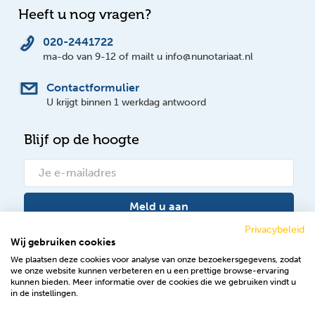
Heeft u nog vragen?
020-2441722
ma-do van 9-12 of mailt u info@nunotariaat.nl
Contactformulier
U krijgt binnen 1 werkdag antwoord
Blijf op de hoogte
Meld u aan
Privacybeleid
Wij gebruiken cookies
Bekijk onze nieuwsberichten
We plaatsen deze cookies voor analyse van onze bezoekersgegevens, zodat
we onze website kunnen verbeteren en u een prettige browse-ervaring
Volg ons op Facebook
kunnen bieden. Meer informatie over de cookies die we gebruiken vindt u
in de instellingen.