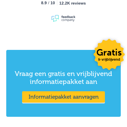
/
8.9
10
12.2K reviews
Gratis
& vrijblijvend
Vraag een gratis en vrijblijvend
informatiepakket aan
Informatiepakket aanvragen