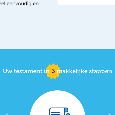
eel eenvoudig en
Uw testament in
3
makkelijke stappen