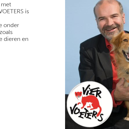
 met
 VOETERS is
ie onder
zoals
e dieren en