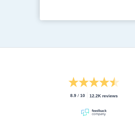
/
8.9
10
12.2K reviews