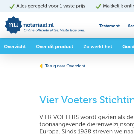
Alles geregeld voor 1 vaste prijs
Makkelijk onli
Testament
Sa
Online officiële aktes. Vaste lage prijs.
Overzicht
Over dit product
Zo werkt het
Goed
Terug naar Overzicht
Vier Voeters Stichti
VIER VOETERS wordt gezien als de
toonaangevende dierenwelzijnsorg
Europa. Sinds 1988 streven we naa