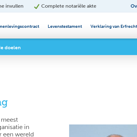
ne invullen
Complete notariële akte
Ov
menlevingscontract
Levenstestament
Verklaring van Erfrech
e doelen
ng
 meest
anisatie in
r een wereld