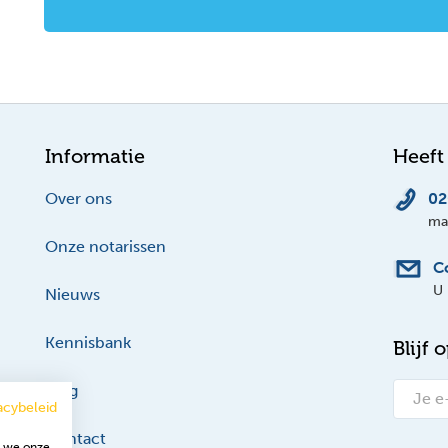
Informatie
Heeft
Over ons
02
ma-
Onze notarissen
C
U 
Nieuws
Kennisbank
Blijf 
Blog
acybeleid
Contact
t we onze