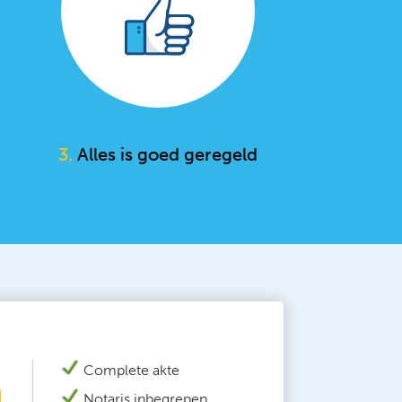
3.
Alles is goed geregeld
Complete akte
N
otaris inbegrepen