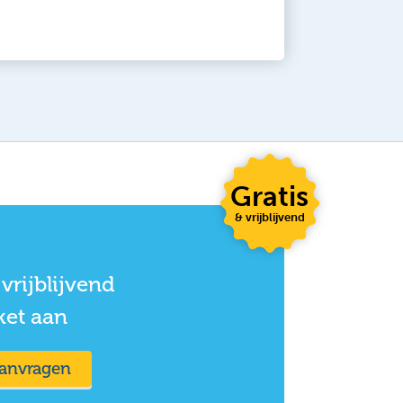
Gratis
& vrijblijvend
vrijblijvend
ket aan
aanvragen