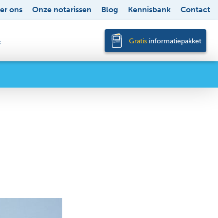
er ons
Onze notarissen
Blog
Kennisbank
Contact
Gratis
informatiepakket
t