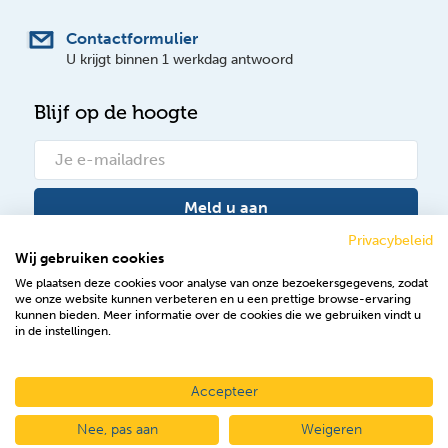
Contactformulier
U krijgt binnen 1 werkdag antwoord
Blijf op de hoogte
Meld u aan
Privacybeleid
Wij gebruiken cookies
Bekijk onze nieuwsberichten
We plaatsen deze cookies voor analyse van onze bezoekersgegevens, zodat
we onze website kunnen verbeteren en u een prettige browse-ervaring
Volg ons op Facebook
kunnen bieden. Meer informatie over de cookies die we gebruiken vindt u
in de instellingen.
Accepteer
2026 © NuNotariaat
Nee, pas aan
Weigeren
Algemene voorwaarden
Disclaimer
Privacy & cookies