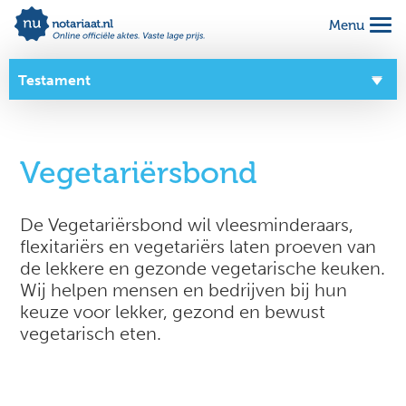
Menu
Alles geregeld voor 1 vaste prijs
Makkelijk online invullen
Testament
Complete notariële akte
Overzicht
Vegetariërsbond
Over dit product
Zo werkt het
De Vegetariërsbond wil vleesminderaars,
flexitariërs en vegetariërs laten proeven van
Goede doelen
de lekkere en gezonde vegetarische keuken.
Wij helpen mensen en bedrijven bij hun
keuze voor lekker, gezond en bewust
vegetarisch eten.