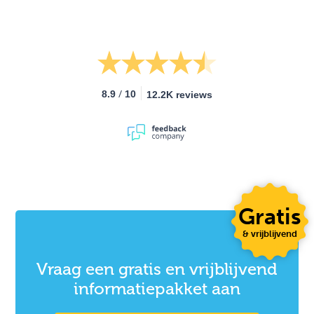
/
8.9
10
12.2K reviews
Gratis
& vrijblijvend
Vraag een gratis en vrijblijvend
informatiepakket aan