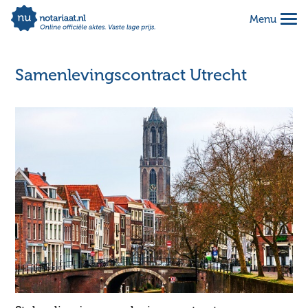
Menu
Alles geregeld voor 1 vaste prijs
Makkelijk online invullen
Samenlevingscontract Utrecht
Complete notariële akte