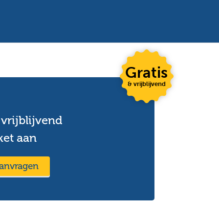
Gratis
& vrijblijvend
vrijblijvend
ket aan
aanvragen