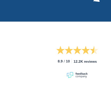
/
8.9
10
12.2K reviews