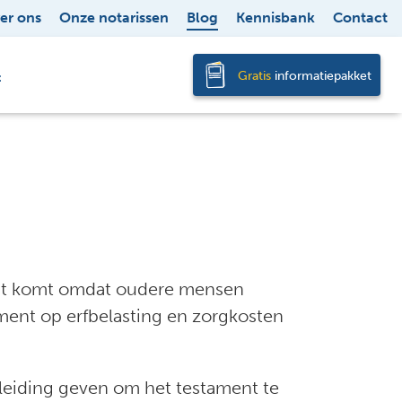
er ons
Onze notarissen
Blog
Kennisbank
Contact
Gratis
informatiepakket
t
. Dat komt omdat oudere mensen
ment op erfbelasting en zorgkosten
nleiding geven om het testament te