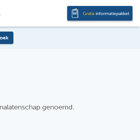
Gratis
informatiepakket
t
oek
e nalatenschap genoemd.