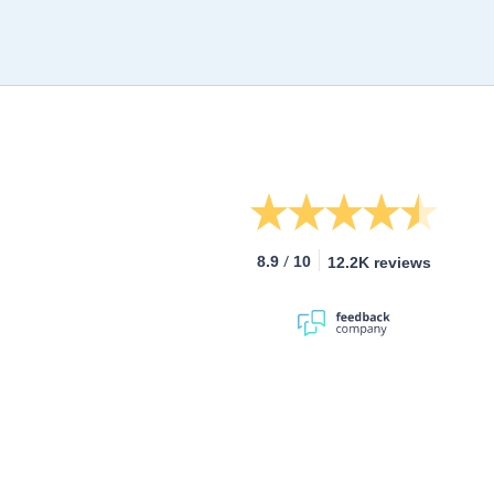
/
8.9
10
12.2K reviews