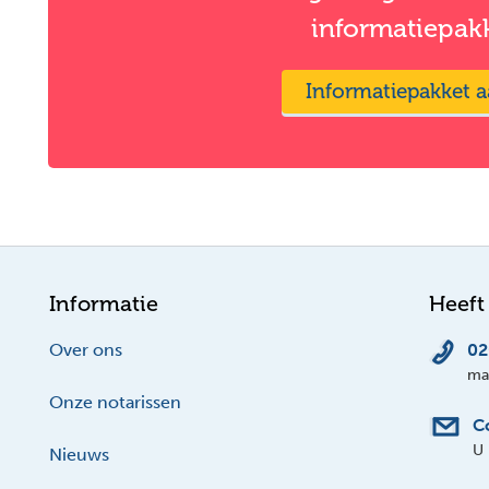
informatiepak
Informatiepakket 
Informatie
Heeft
Over ons
02
ma-
Onze notarissen
C
U 
Nieuws