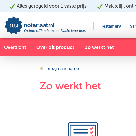
Alles geregeld voor 1 vaste prijs
Makkelijk onli
Thuis op de bank
Online vragen beantwoo
Testament
Sa
Online officiële aktes. Vaste lage prijs.
Kiezen in eigen tempo
Overzicht
Over dit product
Zo werkt het
Vaste prijs (alles inclusief)
Online betalen
Terug naar home
Zo werkt het
Het akte komt automatisch 