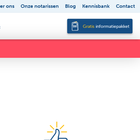
er ons
Onze notarissen
Blog
Kennisbank
Contact
 kantoor
Gratis
informatiepakket
gesprek
t
is
is (meerwerk)
len
elf de akte(n) op