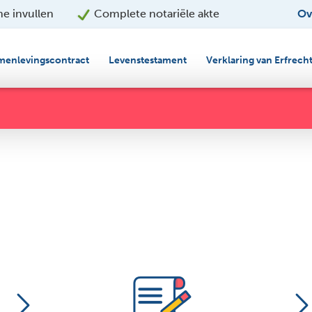
ne invullen
Complete notariële akte
Ov
Bij de notaris op
rden
Bij notaris op 
menlevingscontract
Levenstestament
Verklaring van Erfrech
Kiezen bij notar
Uurtarief notar
Bij notaris beta
tot stand
De notaris stelt z