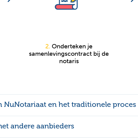
taris
Teke
2.
Onderteken je
samenlevingscontract bij de
notaris
1 akte voor jou + 1 akte voor notaris
en NuNotariaat en het traditionele proces
 met andere aanbieders