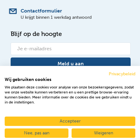
Contactformulier
U krijgt binnen 1 werkdag antwoord
Blijf op de hoogte
Meld u aan
Privacybeleid
Wij gebruiken cookies
Bekijk onze nieuwsberichten
We plaatsen deze cookies voor analyse van onze bezoekersgegevens, zodat
we onze website kunnen verbeteren en u een prettige browse-ervaring
Volg ons op Facebook
kunnen bieden. Meer informatie over de cookies die we gebruiken vindt u
in de instellingen.
Accepteer
2026 © NuNotariaat
Nee, pas aan
Weigeren
Algemene voorwaarden
Disclaimer
Privacy & cookies