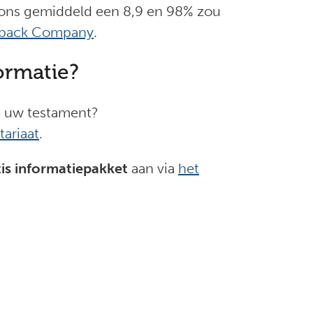
n ons gemiddeld een 8,9 en 98% zou
back Company
.
ormatie?
an uw testament?
tariaat
.
tis informatiepakket
aan via
het