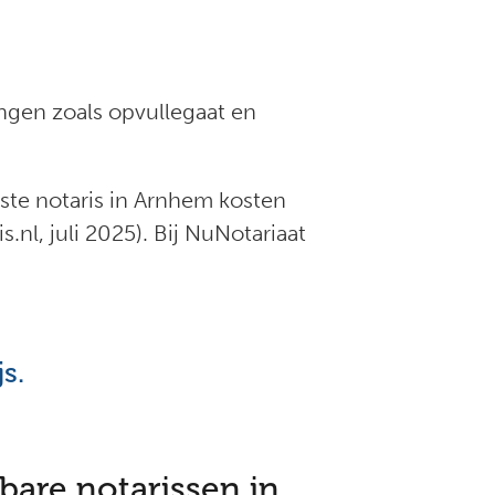
ingen zoals opvullegaat en
te notaris in Arnhem kosten
nl, juli 2025). Bij NuNotariaat
s.
are notarissen in