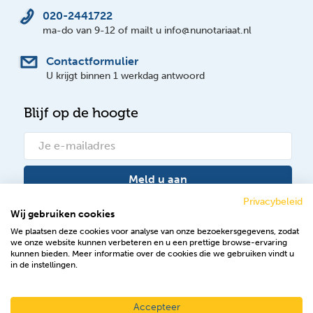
020-2441722
ma-do van 9-12 of mailt u info@nunotariaat.nl
Contactformulier
U krijgt binnen 1 werkdag antwoord
Blijf op de hoogte
Meld u aan
Privacybeleid
Wij gebruiken cookies
Bekijk onze nieuwsberichten
We plaatsen deze cookies voor analyse van onze bezoekersgegevens, zodat
we onze website kunnen verbeteren en u een prettige browse-ervaring
Volg ons op Facebook
kunnen bieden. Meer informatie over de cookies die we gebruiken vindt u
in de instellingen.
Accepteer