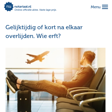
Menu
Alles geregeld voor 1 vaste prijs
Makkelijk online invullen
Gelijktijdig of kort na elkaar
Complete notariële akte
overlijden. Wie erft?